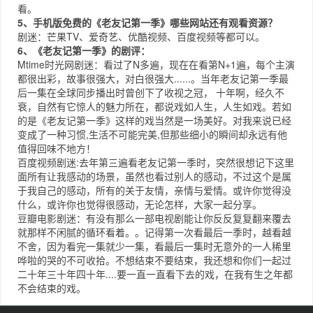
看。
5、手机版免费的《老友记第一季》哪些网站还有观看资源？
剧迷：
芒果TV
、
爱奇艺
、
优酷视频
、
百度视频
等都可以。
6、《老友记第一季》的剧评：
Mtime时光网
剧迷：看过了N多遍，现在在看第N+1遍，每个主演
都很出彩，故事很强大，对白很强大......。当年老友记第一季最
后一集在全球同步播出时曾创下了收视之冠， 十年啊，经久不
衰，自然有它惊人的魅力所在，都说戏如人生，人生如戏。若如
的是《老友记第一季》这样的戏当然是一场美好。对我来说已经
变成了一种习惯,生活不可能完美,但那些细小的瞬间却永远有他
值得回味不地方！
百度视频
剧迷:去年第三遍看老友记第一季时，突然很想记下这里
面所有让我感动的场景，虽然也看过别人的感动，不过这个是属
于我自己的感动，所有的关于友情，亲情与爱情。或许你觉得没
什么，或许你也觉得很感动，无论怎样，大家一起分享。
豆瓣电影
剧迷：有没有那么一部电视剧能让你反反复复翻来覆去
就那样不闲腻的循环看着。。记得第一次看最后一季时，越看越
不舍，因为看完一集就少一集，看最后一集时无意外的一人稀里
哗啦的哭的不可收拾。不想结束不要结束，我还想和你们一起过
二十年三十年四十年....要一直一直看下去的戏，在我有生之年都
不会结束的戏。