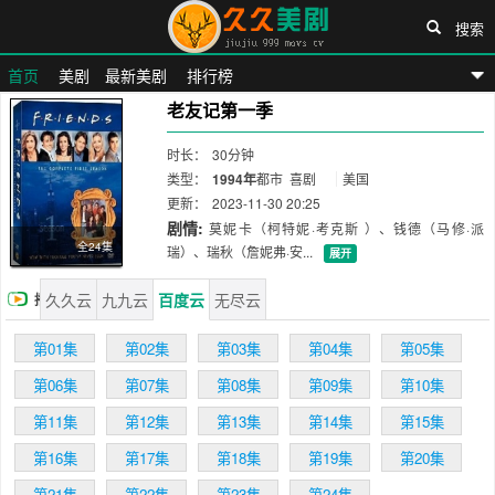
搜索
首页
美剧
最新美剧
排行榜
老友记第一季
久久美剧网
时长：
30分钟
类型：
1994年
都市
喜剧
美国
更新：
2023-11-30 20:25
剧情:
莫妮卡（柯特妮·考克斯 ）、钱德（马修·派
全24集
瑞）、瑞秋（詹妮弗·安...
展开
久久云
九九云
百度云
无尽云
播
放
第01集
第02集
第03集
第04集
第05集
第06集
第07集
第08集
第09集
第10集
第11集
第12集
第13集
第14集
第15集
第16集
第17集
第18集
第19集
第20集
第21集
第22集
第23集
第24集