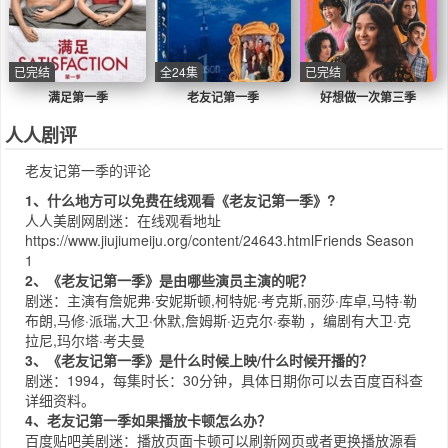
已完结
全24集
已完结
满足第一季
老友记第一季
好想做一次第三季
人人剧评
老友记第一季的评论
1、什么地方可以免费在线观看《老友记第一季》?
人人美剧网
剧迷：在线观看地址
https://www.jiujiumeiju.org/content/24643.html
Friends Season
1
2、《老友记第一季》是由哪些演员主演的呢？
剧迷：主演有詹妮弗·安妮斯顿,柯特妮·考克斯,丽莎·库卓,马特·勒
布朗,马修·派瑞,大卫·休默,詹姆斯·迈克尔·泰勒 ，编剧有大卫·克
拉尼,玛尔塔·考夫曼
3、《老友记第一季》是什么时候上映/什么时候开播的？
剧迷：1994，每集时长：30分钟，具体日期你可以去
百度百科
查
详细资料。
4、老友记第一季如果播放卡顿怎么办？
百度贴吧
美剧迷：播放页面卡顿可以刷新网页或者更换播放源看