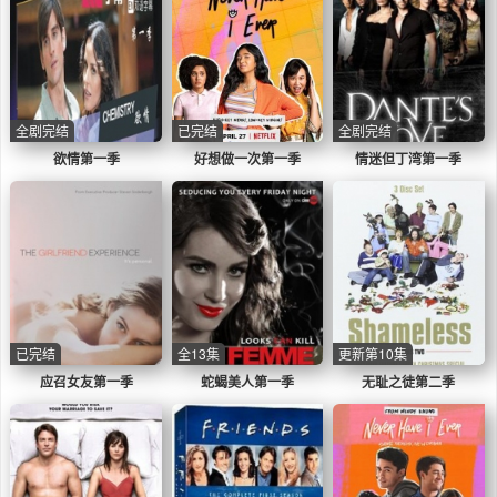
全剧完结
已完结
全剧完结
欲情第一季
好想做一次第一季
情迷但丁湾第一季
已完结
全13集
更新第10集
应召女友第一季
蛇蝎美人第一季
无耻之徒第二季