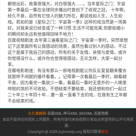
都很出彩，故事很强大，对白很强大......。当年星际之门：宇宙
第一季最后一集在全球同步播出时曾创下了收视之冠， 十年啊，
经久不衰，自然有它惊人的魅力所在，都说戏如人生，人生如
戏。若如的是《星际之门：宇宙第一季》这样的戏当然是一场美
好。对我来说已经变成了一种习惯,生活不可能完美,但那些细小
的瞬间却永远有他值得回味不地方！
百度视频
剧迷:去年第三遍看星际之门：宇宙第一季时，突然很想
记下这里面所有让我感动的场景，虽然也看过别人的感动，不过
这个是属于我自己的感动，所有的关于友情，亲情与爱情。或许
你觉得没什么，或许你也觉得很感动，无论怎样，大家一起分
享。
豆瓣电影
剧迷：有没有那么一部电视剧能让你反反复复翻来覆去
就那样不闲腻的循环看着。。记得第一次看最后一季时，越看越
不舍，因为看完一集就少一集，看最后一集时无意外的一人稀里
哗啦的哭的不可收拾。不想结束不要结束，我还想和你们一起过
二十年三十年四十年....要一直一直看下去的戏，在我有生之年都
不会结束的戏。
久久美剧网
-
百度XML
-
神马XML
-
360XML
-
百度地图
本站不提供任何视听上传服务，所有内容均来自视频分享站点所提供的公开引用资
源。
Copyright @ 2026 jiujiumeiju.org 版权问题请
留言