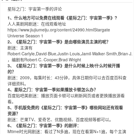
星际之门：宇宙第一季的评论
1、什么地方可以免费在线观看《星际之门：宇宙第一季》?
人人美剧网
剧迷：在线观看地址
https://www.jiujiumeiju.org/content/24990.html
Stargate
Universe Season 1
2、《星际之门：宇宙第一季》是由哪些演员主演的呢？
剧迷：主演有
Robert·Carlyle,David·Blue,Justin·Louis,Jamil·Walker·Smith,Brian·J.
，编剧有Robert·C.·Cooper,Brad·Wright
3、《星际之门：宇宙第一季》是什么时候上映/什么时候开播
的？
剧迷：2009，每集时长：43分钟，具体日期你可以去
百度百科
查
详细资料。
4、星际之门：宇宙第一季如果播放卡顿怎么办？
百度贴吧
美剧迷：播放页面卡顿可以刷新网页或者更换播放源看
看。
5、手机版免费的《星际之门：宇宙第一季》哪些网站还有观看
资源？
剧迷：
芒果TV
、
爱奇艺
、
优酷视频
、
百度视频
等都可以。
6、《星际之门：宇宙第一季》的剧评：
Mtime时光网
剧迷：看过了N多遍，现在在看第N+1遍，每个主演