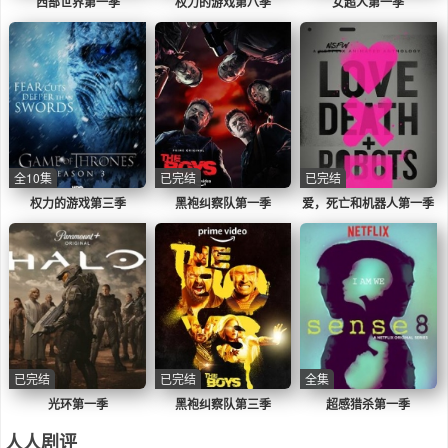
西部世界第一季
权力的游戏第八季
女超人第一季
全10集
已完结
已完结
权力的游戏第三季
黑袍纠察队第一季
爱，死亡和机器人第一季
已完结
已完结
全集
光环第一季
黑袍纠察队第三季
超感猎杀第一季
人人剧评