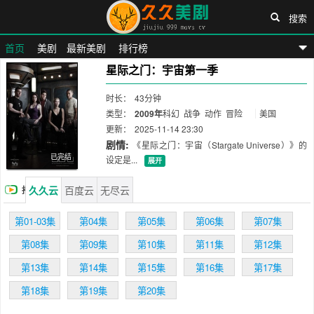
搜索
首页
美剧
最新美剧
排行榜
星际之门：宇宙第一季
久久美剧网
时长：
43分钟
类型：
2009年
科幻
战争
动作
冒险
美国
更新：
2025-11-14 23:30
剧情:
《星际之门：宇宙（Stargate Universe）》的
已完结
设定是...
展开
久久云
百度云
无尽云
播
放
第01-03集
第04集
第05集
第06集
第07集
第08集
第09集
第10集
第11集
第12集
第13集
第14集
第15集
第16集
第17集
第18集
第19集
第20集