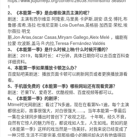
https://www.jiujiumeiju.org/content/28038.html
Instinto Season
1
2、《本能第一季》是由哪些演员主演的呢？
剧迷：主演有西尔维亚·阿隆索,马里奥·卡萨斯,胡安·迭戈·博托,布
鲁娜·库希,洛拉·杜埃尼亚斯·Lola·Dueñas,英格丽·加西亚·荣松,埃
尔薇拉·明戈
斯,Jon·Arias,óscar·Casas,Miryam·Gallego,Aleix·Melé ，编剧有
拉蒙·坎波斯,盖马·R·内拉,Teresa·Fernández-Valdés
3、《本能第一季》是什么时候上映/什么时候开播的？
剧迷：2019，每集时长：47分钟，具体日期你可以去
百度百科
查
详细资料。
4、本能第一季如果播放卡顿怎么办？
百度贴吧
美剧迷：播放页面卡顿可以刷新网页或者更换播放源看
看。
5、手机版免费的《本能第一季》哪些网站还有观看资源？
剧迷：
芒果TV
、
爱奇艺
、
优酷视频
、
百度视频
等都可以。
6、《本能第一季》的剧评：
Mtime时光网
剧迷：看过了N多遍，现在在看第N+1遍，每个主演
都很出彩，故事很强大，对白很强大......。当年本能第一季最后
一集在全球同步播出时曾创下了收视之冠， 十年啊，经久不衰，
自然有它惊人的魅力所在，都说戏如人生，人生如戏。若如的是
《本能第一季》这样的戏当然是一场美好。对我来说已经变成了
一种习惯,生活不可能完美,但那些细小的瞬间却永远有他值得回