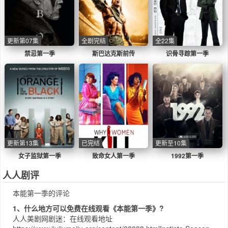
更新第07集
全剧完结
全22集
禁忌第一季
斯巴达克斯前传
识骨寻踪第一季
更新第13集
已完结
更新至10集
女子监狱第一季
致命女人第一季
1992第一季
人人剧评
本能第一季的评论
1、什么地方可以免费在线观看《本能第一季》?
人人美剧网
剧迷：在线观看地址