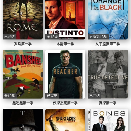
已完结
全12集
更新第13集
罗马第一季
本能第一季
女子监狱第三季
全10集
已完结
已完结
黑吃黑第一季
侠探杰克第一季
真探第一季