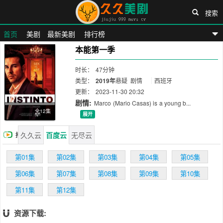
搜索
首页
美剧
最新美剧
排行榜
本能第一季
久久美剧网
时长：
47分钟
类型：
2019年
悬疑
剧情
西班牙
更新：
2023-11-30 20:32
剧情:
Marco (Mario Casas) is a young b...
全12集
展开
久久云
百度云
无尽云
播
放
第01集
第02集
第03集
第04集
第05集
第06集
第07集
第08集
第09集
第10集
第11集
第12集
资源下载: