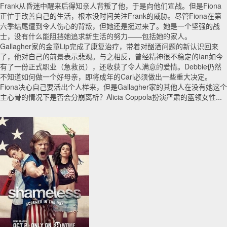
Frank从昏迷中醒来后得知亲人背叛了他，于是向他们宣战。但是Fiona
正忙于改善自己的生活，根本没时间关注Frank的威胁。尽管Fiona在第
六季结尾遭到令人伤心的背叛，但她还是挺过来了。她是一个坚强的战
士，没有什么能阻挡她追求新生活的努力——包括她的家人。
Gallagher家的金童Lip完成了康复治疗，带着对酗酒问题的新认识回来
了，他对自己的前景表示悲观。与之相反，曾经精神很不稳定的Ian如今
有了一份正式职业（急救员），还收获了令人满意的爱情。Debbie仍然
不知道如何做一个好母亲，即将成年的Carl必须做出一些重大决定。
Fiona决心自己要活出个人样来，但是Gallagher家的其他人在没有她这个
主心骨的情况下是否会分崩离析？Alicia Coppola扮演严肃的蓝领女性...