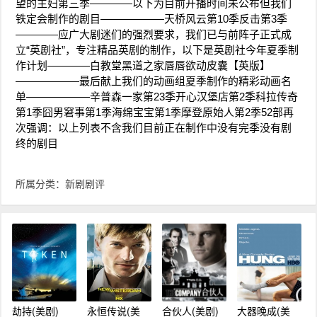
望的主妇第三季————以下为目前开播时间未公布但我们
铁定会制作的剧目——————天桥风云第10季反击第3季
————应广大剧迷们的强烈要求，我们已与前阵子正式成
立“英剧社”，专注精品英剧的制作，以下是英剧社今年夏季制
作计划————白教堂黑道之家唇唇欲动皮囊【英版】
——————最后献上我们的动画组夏季制作的精彩动画名
单——————辛普森一家第23季开心汉堡店第2季科拉传奇
第1季囧男窘事第1季海绵宝宝第1季摩登原始人第2季52部再
次强调：以上列表不含我们目前正在制作中没有完季没有剧
终的剧目
所属分类：
新剧剧评
劫持(美剧)
永恒传说(美
合伙人(美剧)
大器晚成(美