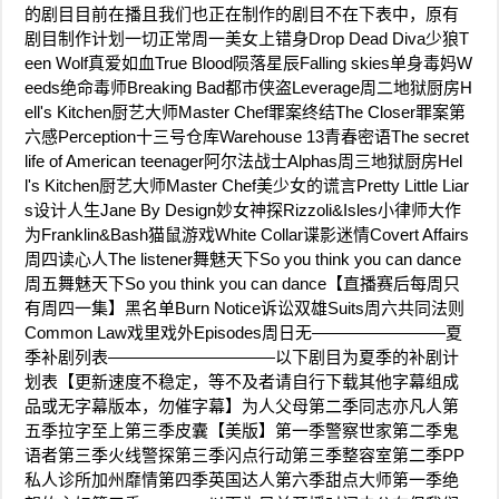
的剧目目前在播且我们也正在制作的剧目不在下表中，原有
剧目制作计划一切正常周一美女上错身Drop Dead Diva少狼T
een Wolf真爱如血True Blood陨落星辰Falling skies单身毒妈W
eeds绝命毒师Breaking Bad都市侠盗Leverage周二地狱厨房H
ell's Kitchen厨艺大师Master Chef罪案终结The Closer罪案第
六感Perception十三号仓库Warehouse 13青春密语The secret
life of American teenager阿尔法战士Alphas周三地狱厨房Hel
l's Kitchen厨艺大师Master Chef美少女的谎言Pretty Little Liar
s设计人生Jane By Design妙女神探Rizzoli&Isles小律师大作
为Franklin&Bash猫鼠游戏White Collar谍影迷情Covert Affairs
周四读心人The listener舞魅天下So you think you can dance
周五舞魅天下So you think you can dance【直播赛后每周只
有周四一集】黑名单Burn Notice诉讼双雄Suits周六共同法则
Common Law戏里戏外Episodes周日无————————夏
季补剧列表——————————以下剧目为夏季的补剧计
划表【更新速度不稳定，等不及者请自行下载其他字幕组成
品或无字幕版本，勿催字幕】为人父母第二季同志亦凡人第
五季拉字至上第三季皮囊【美版】第一季警察世家第二季鬼
语者第三季火线警探第三季闪点行动第三季整容室第二季PP
私人诊所加州靡情第四季英国达人第六季甜点大师第一季绝