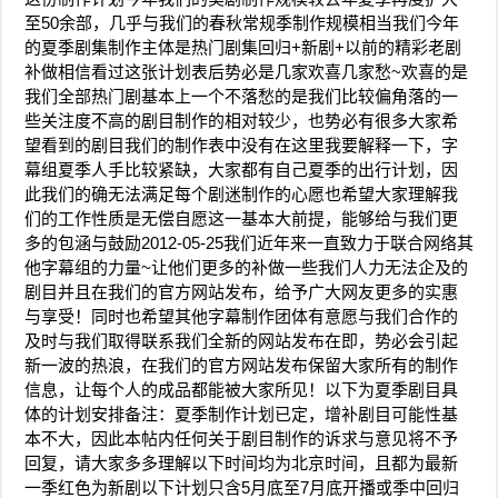
至50余部，几乎与我们的春秋常规季制作规模相当我们今年
的夏季剧集制作主体是热门剧集回归+新剧+以前的精彩老剧
补做相信看过这张计划表后势必是几家欢喜几家愁~欢喜的是
我们全部热门剧基本上一个不落愁的是我们比较偏角落的一
些关注度不高的剧目制作的相对较少，也势必有很多大家希
望看到的剧目我们的制作表中没有在这里我要解释一下，字
幕组夏季人手比较紧缺，大家都有自己夏季的出行计划，因
此我们的确无法满足每个剧迷制作的心愿也希望大家理解我
们的工作性质是无偿自愿这一基本大前提，能够给与我们更
多的包涵与鼓励2012-05-25我们近年来一直致力于联合网络其
他字幕组的力量~让他们更多的补做一些我们人力无法企及的
剧目并且在我们的官方网站发布，给予广大网友更多的实惠
与享受！同时也希望其他字幕制作团体有意愿与我们合作的
及时与我们取得联系我们全新的网站发布在即，势必会引起
新一波的热浪，在我们的官方网站发布保留大家所有的制作
信息，让每个人的成品都能被大家所见！以下为夏季剧目具
体的计划安排备注：夏季制作计划已定，增补剧目可能性基
本不大，因此本帖内任何关于剧目制作的诉求与意见将不予
回复，请大家多多理解以下时间均为北京时间，且都为最新
一季红色为新剧以下计划只含5月底至7月底开播或季中回归