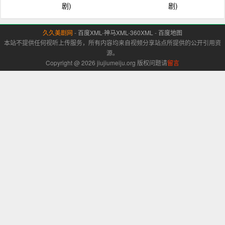
剧)
剧)
久久美剧网
-
百度XML
-
神马XML
-
360XML
-
百度地图
本站不提供任何视听上传服务，所有内容均来自视频分享站点所提供的公开引用资
源。
Copyright @ 2026 jiujiumeiju.org 版权问题请
留言