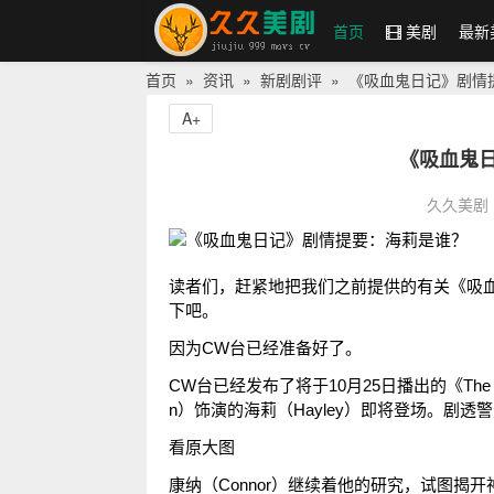
首页
美剧
最新
首页
»
资讯
»
新剧剧评
» 《吸血鬼日记》剧情
久久美剧网
A+
《吸血鬼
久久美剧
读者们，赶紧地把我们之前提供的有关《吸血鬼日记
下吧。
因为CW台已经准备好了。
CW台已经发布了将于10月25日播出的《The R
n）饰演的海莉（Hayley）即将登场。剧透
看原大图
康纳（Connor）继续着他的研究，试图揭