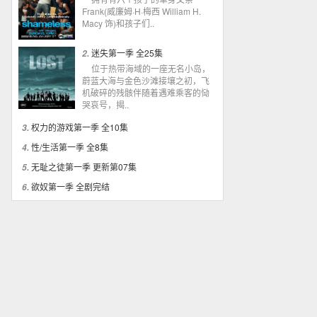
Frank(威廉姆·H·梅西 William H.
Macy 饰)和孩子们..
迷失第一季 全25集
2.
位于热带海域的一座无名小岛，
蔚蓝大海与金色沙滩接壤之初，飞
机破碎的残骸伴随着遇难乘客的恸
哭哀号，揭..
权力的游戏第一季 全10集
3.
性/生活第一季 全8集
4.
无耻之徒第一季 更新第07集
5.
欲奴第一季 全剧完结
6.