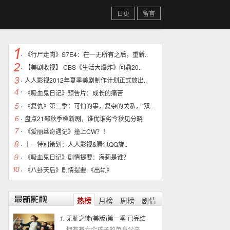
日更
留言
《行尸走肉》S7E4：在一无所有之后，重新..
【美剧收视】 CBS《生活大爆炸》问鼎20..
人人影视2012年夏季美剧制作计划正式放出..
《吸血鬼日记》预告片：成长的痛苦
《复仇》第二季：可怕的事，复杂的关系，“双..
盘点21部秋季档新剧，谁优谁劣今秋见分晓
《爱丽丝奇遇记》撞上CW？！
十一特別策划：人人影视&腾讯QQ旋..
《吸血鬼日记》剧情提要：海莉是谁？
《八卦天后》剧情提要:《出轨》
热榜
月榜
周榜
剧情
无耻之徒(美版)第一季 已完结
1.
拥有有六个孩子的单身父亲