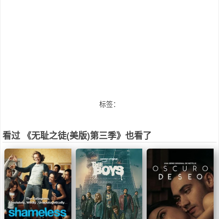
标签：
看过 《无耻之徒(美版)第三季》也看了