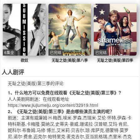
6集全
已完结
已完结
欲奴
无耻之徒(美版)第八季
无耻之徒(美版)第四季
人人剧评
无耻之徒(美版)第三季的评论
1、什么地方可以免费在线观看《无耻之徒(美版)第三季》?
人人美剧网
剧迷：在线观看地址
https://www.jiujiumeiju.org/content/32919.html
2、《无耻之徒(美版)第三季》是由哪些演员主演的呢？
剧迷：主演有威廉姆·H·梅西,埃米·罗森,杰瑞米·艾伦·怀特,伊森·卡
特科斯基,卡梅隆·莫纳汉,史蒂夫·豪威,珊诺拉·汉普顿,艾玛·肯尼,
妮科尔·布鲁姆,马修·博兰,艾米莉·贝吉尔,琼·库萨克,德蒙特·莫罗
尼,诺尔·费舍,迈克尔·帕特里克·麦克吉尔,亚当凯格瑞,杰里米·杰克