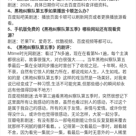
剧迷：2026，具体日期你可以去
百度百科
查详细资料。
4、黑袍纠察队第五季如果播放卡顿怎么办？
百度贴吧
美剧迷：播放页面卡顿可以刷新网页或者更换播放源看
看。
5、手机版免费的《黑袍纠察队第五季》哪些网站还有观看资
源？
剧迷：
芒果TV
、
爱奇艺
、
优酷视频
、
百度视频
等都可以。
6、《黑袍纠察队第五季》的剧评：
Mtime时光网
剧迷：看过了N多遍，现在在看第N+1遍，每个主演
都很出彩，故事很强大，对白很强大......。当年黑袍纠察队第五
季最后一集在全球同步播出时曾创下了收视之冠， 十年啊，经久
不衰，自然有它惊人的魅力所在，都说戏如人生，人生如戏。若
如的是《黑袍纠察队第五季》这样的戏当然是一场美好。对我来
说已经变成了一种习惯,生活不可能完美,但那些细小的瞬间却永
远有他值得回味不地方！
百度视频
剧迷:去年第三遍看黑袍纠察队第五季时，突然很想记下
这里面所有让我感动的场景，虽然也看过别人的感动，不过这个
是属于我自己的感动，所有的关于友情，亲情与爱情。或许你觉
得没什么，或许你也觉得很感动，无论怎样，大家一起分享。
豆瓣电影
剧迷：有没有那么一部电视剧能让你反反复复翻来覆去
就那样不闲腻的循环看着。。记得第一次看最后一季时，越看越
不舍，因为看完一集就少一集，看最后一集时无意外的一人稀里