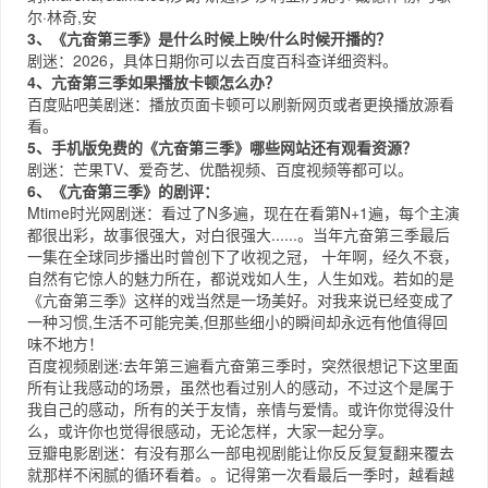
尔·林奇,安
3、《亢奋第三季》是什么时候上映/什么时候开播的？
剧迷：2026，具体日期你可以去
百度百科
查详细资料。
4、亢奋第三季如果播放卡顿怎么办？
百度贴吧
美剧迷：播放页面卡顿可以刷新网页或者更换播放源看
看。
5、手机版免费的《亢奋第三季》哪些网站还有观看资源？
剧迷：
芒果TV
、
爱奇艺
、
优酷视频
、
百度视频
等都可以。
6、《亢奋第三季》的剧评：
Mtime时光网
剧迷：看过了N多遍，现在在看第N+1遍，每个主演
都很出彩，故事很强大，对白很强大......。当年亢奋第三季最后
一集在全球同步播出时曾创下了收视之冠， 十年啊，经久不衰，
自然有它惊人的魅力所在，都说戏如人生，人生如戏。若如的是
《亢奋第三季》这样的戏当然是一场美好。对我来说已经变成了
一种习惯,生活不可能完美,但那些细小的瞬间却永远有他值得回
味不地方！
百度视频
剧迷:去年第三遍看亢奋第三季时，突然很想记下这里面
所有让我感动的场景，虽然也看过别人的感动，不过这个是属于
我自己的感动，所有的关于友情，亲情与爱情。或许你觉得没什
么，或许你也觉得很感动，无论怎样，大家一起分享。
豆瓣电影
剧迷：有没有那么一部电视剧能让你反反复复翻来覆去
就那样不闲腻的循环看着。。记得第一次看最后一季时，越看越