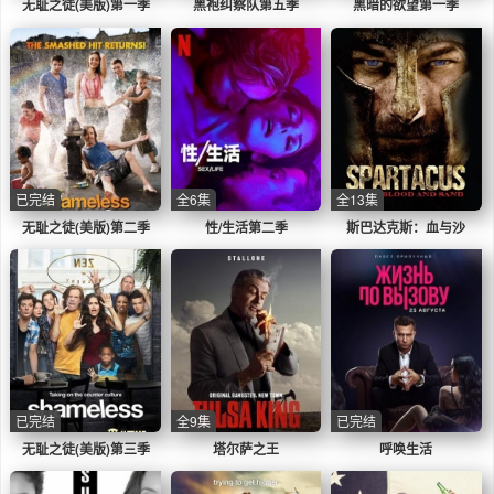
无耻之徒(美版)第一季
黑袍纠察队第五季
黑暗的欲望第一季
已完结
全6集
全13集
无耻之徒(美版)第二季
性/生活第二季
斯巴达克斯：血与沙
已完结
全9集
已完结
无耻之徒(美版)第三季
塔尔萨之王
呼唤生活