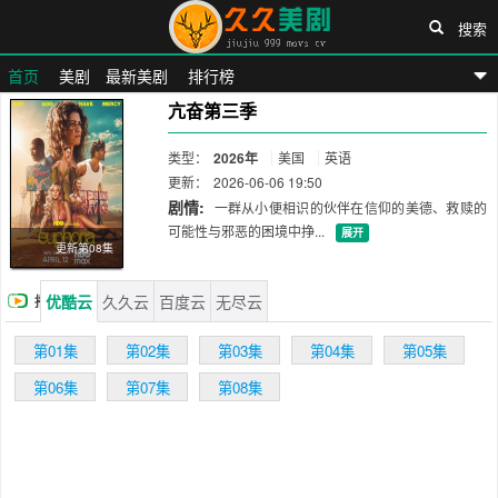
搜索
首页
美剧
最新美剧
排行榜
亢奋第三季
久久美剧网
类型：
2026年
美国
英语
更新：
2026-06-06 19:50
剧情:
一群从小便相识的伙伴在信仰的美德、救赎的
可能性与邪恶的困境中挣...
展开
更新第08集
优酷云
久久云
百度云
无尽云
播
放
第01集
第02集
第03集
第04集
第05集
第06集
第07集
第08集