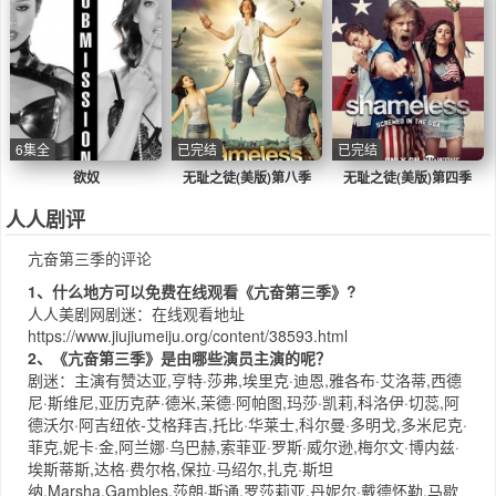
6集全
已完结
已完结
欲奴
无耻之徒(美版)第八季
无耻之徒(美版)第四季
人人剧评
亢奋第三季的评论
1、什么地方可以免费在线观看《亢奋第三季》?
人人美剧网
剧迷：在线观看地址
https://www.jiujiumeiju.org/content/38593.html
2、《亢奋第三季》是由哪些演员主演的呢？
剧迷：主演有赞达亚,亨特·莎弗,埃里克·迪恩,雅各布·艾洛蒂,西德
尼·斯维尼,亚历克萨·德米,茉德·阿帕图,玛莎·凯莉,科洛伊·切蕊,阿
德沃尔·阿吉纽依-艾格拜吉,托比·华莱士,科尔曼·多明戈,多米尼克·
菲克,妮卡·金,阿兰娜·乌巴赫,索菲亚·罗斯·威尔逊,梅尔文·博内兹·
埃斯蒂斯,达格·费尔格,保拉·马绍尔,扎克·斯坦
纳,Marsha,Gambles,莎朗·斯通,罗莎莉亚,丹妮尔·戴德怀勒,马歇