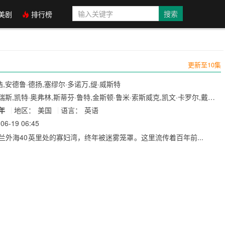
美剧
排行榜
更新至10集
,安德鲁·德扬,塞缪尔·多诺万,缇·威斯特
瑞斯,凯特·奥弗林,斯蒂芬·鲁特,金斯顿·鲁米·索斯威克,凯文·卡罗尔,戴尔·
det,威廉·..
6年
地区：
美国
语言：
英语
06-19 06:45
兰外海40英里处的寡妇湾，终年被迷雾笼罩。这里流传着百年前...