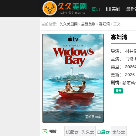
首页
美剧
最新
当前位置：
久久美剧网
最新美剧
寡妇湾
正文
>
>
>
久久美剧网
寡妇湾
导演：
村井浩
主演：
马修·
迪奇,Ava Gau
类型：
202
更新：
2026-
剧情:
新英格
展开
更新至10集
优酷云
久久云
百度云
无尽云
播放