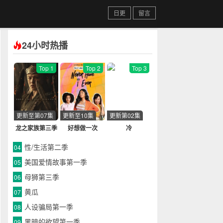
日更
留言
24小时热播
Top 1
Top 2
Top 3
更新至第07集
更新至10集
更新第02集
龙之家族第三季
好想做一次
冷
性/生活第二季
04
美国爱情故事第一季
05
母狮第三季
06
黄瓜
07
人设骗局第一季
08
黑暗的欲望第一季
09