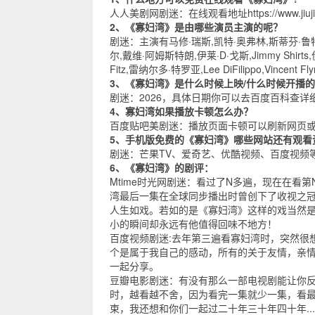
人人美剧网
剧迷：在线观看地址
https://www.jiu
2、《寡妇湾》是由哪些演员主演的呢？
剧迷：主演有马修·瑞斯,凯特·奥弗林,斯蒂芬·鲁特,金
尔,戴维·阿姆斯特朗,伊莱·D·戈斯,Jimmy Shirts,伊
Fitz,雷纳尔多·特罗亚,Lee DiFilippo,Vincent Flyn
3、《寡妇湾》是什么时候上映/什么时候开播
剧迷：2026，具体日期你可以去
百度百科
查详
4、寡妇湾如果播放卡顿怎么办？
百度贴吧
美剧迷：播放页面卡顿可以刷新网页
5、手机版免费的《寡妇湾》哪些网站还有观看
剧迷：
芒果TV
、
爱奇艺
、
优酷视频
、
百度视频
6、《寡妇湾》的剧评：
Mtime时光网
剧迷：看过了N多遍，现在在看第N
湾最后一集在全球同步播出时曾创下了收视之冠
人生如戏。若如的是《寡妇湾》这样的戏当然是
小的瞬间却永远有他值得回味不地方！
百度视频
剧迷:去年第三遍看寡妇湾时，突然很
个是属于我自己的感动，所有的关于友情，亲
一起分享。
豆瓣电影
剧迷：有没有那么一部电视剧能让你
时，越看越不舍，因为看完一集就少一集，看
束，我还想和你们一起过二十年三十年四十年..