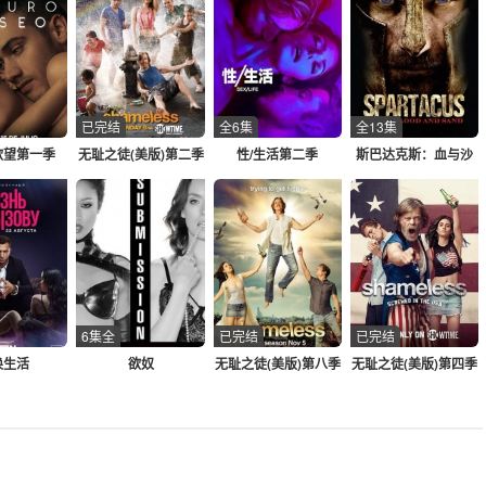
已完结
全6集
全13集
欲望第一季
无耻之徒(美版)第二季
性/生活第二季
斯巴达克斯：血与沙
6集全
已完结
已完结
唤生活
欲奴
无耻之徒(美版)第八季
无耻之徒(美版)第四季