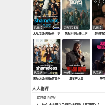
已完结
更新至08集
已完结
无耻之徒(美版)第一季
黑袍纠察队第五季
黑暗的
已完结
全9集
已完结
无耻之徒(美版)第三季
塔尔萨之王
呼
人人剧评
寡妇湾的评论
1、什么地方可以免费在线观看《寡妇湾》?