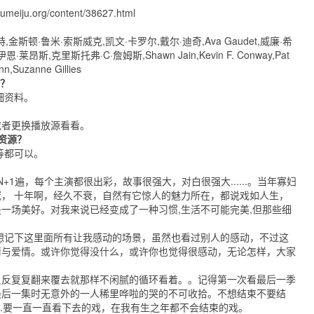
jiumeiju.org/content/38627.html
斯顿·鲁米·索斯威克,凯文·卡罗尔,戴尔·迪奇,Ava Gaudet,威廉·希
恩·莱昂斯,克里斯托弗·C·詹姆斯,Shawn Jain,Kevin F. Conway,Pat
n,Suzanne Gillies
的？
细资料。
或者更换播放源看看。
资源？
等都可以。
+1遍，每个主演都很出彩，故事很强大，对白很强大......。当年寡妇
， 十年啊，经久不衰，自然有它惊人的魅力所在，都说戏如人生，
一场美好。对我来说已经变成了一种习惯,生活不可能完美,但那些细
想记下这里面所有让我感动的场景，虽然也看过别人的感动，不过这
情与爱情。或许你觉得没什么，或许你也觉得很感动，无论怎样，大家
反反复复翻来覆去就那样不闲腻的循环看着。。记得第一次看最后一季
最后一集时无意外的一人稀里哗啦的哭的不可收拾。不想结束不要结
..要一直一直看下去的戏，在我有生之年都不会结束的戏。