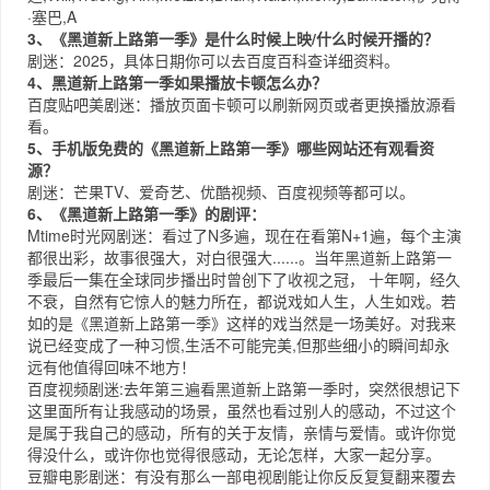
·塞巴,A
3、《黑道新上路第一季》是什么时候上映/什么时候开播的？
剧迷：2025，具体日期你可以去
百度百科
查详细资料。
4、黑道新上路第一季如果播放卡顿怎么办？
百度贴吧
美剧迷：播放页面卡顿可以刷新网页或者更换播放源看
看。
5、手机版免费的《黑道新上路第一季》哪些网站还有观看资
源？
剧迷：
芒果TV
、
爱奇艺
、
优酷视频
、
百度视频
等都可以。
6、《黑道新上路第一季》的剧评：
Mtime时光网
剧迷：看过了N多遍，现在在看第N+1遍，每个主演
都很出彩，故事很强大，对白很强大......。当年黑道新上路第一
季最后一集在全球同步播出时曾创下了收视之冠， 十年啊，经久
不衰，自然有它惊人的魅力所在，都说戏如人生，人生如戏。若
如的是《黑道新上路第一季》这样的戏当然是一场美好。对我来
说已经变成了一种习惯,生活不可能完美,但那些细小的瞬间却永
远有他值得回味不地方！
百度视频
剧迷:去年第三遍看黑道新上路第一季时，突然很想记下
这里面所有让我感动的场景，虽然也看过别人的感动，不过这个
是属于我自己的感动，所有的关于友情，亲情与爱情。或许你觉
得没什么，或许你也觉得很感动，无论怎样，大家一起分享。
豆瓣电影
剧迷：有没有那么一部电视剧能让你反反复复翻来覆去