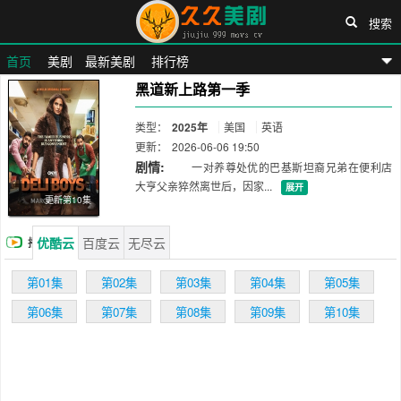
搜索
首页
美剧
最新美剧
排行榜
黑道新上路第一季
久久美剧网
类型：
2025年
美国
英语
更新：
2026-06-06 19:50
剧情:
一对养尊处优的巴基斯坦裔兄弟在便利店
大亨父亲猝然离世后，因家...
展开
更新第10集
优酷云
百度云
无尽云
播
放
第01集
第02集
第03集
第04集
第05集
第06集
第07集
第08集
第09集
第10集