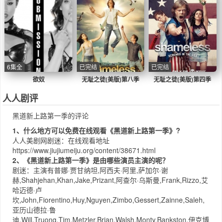
6集全
已完结
已完结
欲奴
无耻之徒(美版)第八季
无耻之徒(美版)第四季
人人剧评
黑道新上路第一季的评论
1、什么地方可以免费在线观看《黑道新上路第一季》?
人人美剧网
剧迷：在线观看地址
https://www.jiujiumeiju.org/content/38671.html
2、《黑道新上路第一季》是由哪些演员主演的呢？
剧迷：主演有普娜·贾甘纳坦,阿西夫·阿里,萨加尔·谢
赫,Shahjehan,Khan,Jake,Prizant,阿查尔·乌斯曼,Frank,Rizzo,艾
哈迈德·卢
坎,John,Fiorentino,Huy,Nguyen,Zimbo,Gessert,Zainne,Saleh,
亚历山德拉·鲁
迪,Will,Truong,Tim,Metzler,Brian,Walsh,Monty,Bankston,伊克博