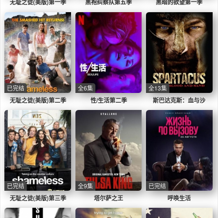
无耻之徒(美版)第一季
黑袍纠察队第五季
黑暗的欲望第一季
已完结
全6集
全13集
无耻之徒(美版)第二季
性/生活第二季
斯巴达克斯：血与沙
已完结
全9集
已完结
无耻之徒(美版)第三季
塔尔萨之王
呼唤生活