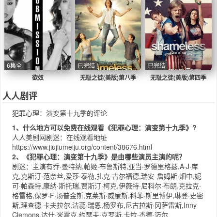
6集全
已完结
已完结
欲奴
无耻之徒(美版)第八季
无耻之徒(美版)第四季
人人剧评
犯罪心理：演变第十九季的评论
1、什么地方可以免费在线观看《犯罪心理：演变第十九季》?
人人美剧网
剧迷：在线观看地址
https://www.jiujiumeiju.org/content/38676.html
2、《犯罪心理：演变第十九季》是由哪些演员主演的呢？
剧迷：主演有乔·曼特纳,帕姬·布鲁斯特,亚当·罗德里格兹,A·J·库
克,克斯汀·范奈丝,爱莎·泰勒,扎克·吉尔福德,瑞安-詹姆斯·畑中,妮
可·帕森特,康纳·斯托瑞,贾斯汀·柯克,伊薇特·尼科尔·布朗,克拉克·
格雷格,保罗·F·汤普金斯,克莱斯·威廉斯,科菲·斯里博伊,琳登·史密
斯,理查德·卡夫拉尔,洁蕊·瑞恩,杨罗布,尼古拉斯·冈萨雷斯,Inny
Clemons,达什·米霍克,约瑟夫·克罗斯,卡拉·杰德·迈尔