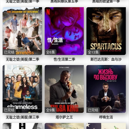
无耻之徒(美版)第一季
黑袍纠察队第五季
黑暗的欲望第一季
已完结
全6集
全13集
无耻之徒(美版)第二季
性/生活第二季
斯巴达克斯：血与沙
已完结
全9集
已完结
无耻之徒(美版)第三季
塔尔萨之王
呼唤生活