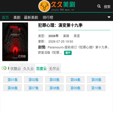
搜索
首页
美剧
最新美剧
排行榜
犯罪心理：演变第十九季
久久美剧网
类型：
2026年
美国
英语
更新：
2026-07-25 19:50
剧情:
Paramount+提前续订《犯罪心理》第十九季，
即复活版《犯罪...
展开
已完结
优酷云
久久云
百度云
无尽云
播
放
第01集
第02集
第03集
第04集
第05集
第06集
第07集
第08集
第09集
第10集