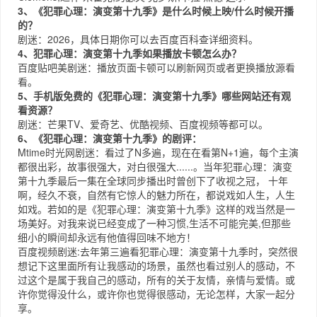
3、《犯罪心理：演变第十九季》是什么时候上映/什么时候开播
的？
剧迷：2026，具体日期你可以去
百度百科
查详细资料。
4、犯罪心理：演变第十九季如果播放卡顿怎么办？
百度贴吧
美剧迷：播放页面卡顿可以刷新网页或者更换播放源看
看。
5、手机版免费的《犯罪心理：演变第十九季》哪些网站还有观
看资源？
剧迷：
芒果TV
、
爱奇艺
、
优酷视频
、
百度视频
等都可以。
6、《犯罪心理：演变第十九季》的剧评：
Mtime时光网
剧迷：看过了N多遍，现在在看第N+1遍，每个主演
都很出彩，故事很强大，对白很强大......。当年犯罪心理：演变
第十九季最后一集在全球同步播出时曾创下了收视之冠， 十年
啊，经久不衰，自然有它惊人的魅力所在，都说戏如人生，人生
如戏。若如的是《犯罪心理：演变第十九季》这样的戏当然是一
场美好。对我来说已经变成了一种习惯,生活不可能完美,但那些
细小的瞬间却永远有他值得回味不地方！
百度视频
剧迷:去年第三遍看犯罪心理：演变第十九季时，突然很
想记下这里面所有让我感动的场景，虽然也看过别人的感动，不
过这个是属于我自己的感动，所有的关于友情，亲情与爱情。或
许你觉得没什么，或许你也觉得很感动，无论怎样，大家一起分
享。