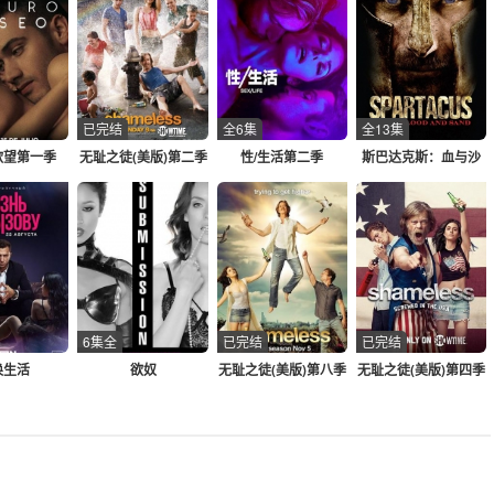
已完结
全6集
全13集
欲望第一季
无耻之徒(美版)第二季
性/生活第二季
斯巴达克斯：血与沙
6集全
已完结
已完结
唤生活
欲奴
无耻之徒(美版)第八季
无耻之徒(美版)第四季