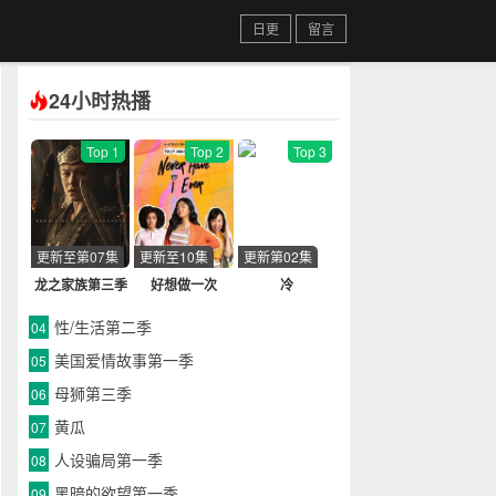
日更
留言
24小时热播
Top 1
Top 2
Top 3
更新至第07集
更新至10集
更新第02集
龙之家族第三季
好想做一次
冷
性/生活第二季
04
美国爱情故事第一季
05
母狮第三季
06
黄瓜
07
人设骗局第一季
08
黑暗的欲望第一季
09