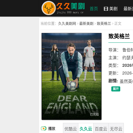
首页
美剧
最新
当前位置：
久久美剧网
最新美剧
致英格兰
正文
>
>
>
久久美剧网
致英格兰
导演：
鲁伯
主演：
约瑟夫
尼尔·瑞恩,大
类型：
202
更新：
2026-
剧情:
虽然英
展开
已完结
优酷云
久久云
百度云
无尽云
播放