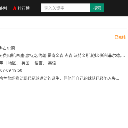
美剧
排行榜
已完结
特·古尔德
·费因斯,朱迪·惠特克,约翰·霍奇金森,杰森·沃特金斯,鲍比·斯科菲尔德,丹
卫·希尔兹,亚当·赫吉..
6年
地区：
英国
语言：
英语
07-09 19:50
格兰曾经推动现代足球运动的诞生，但他们自己的球队已经陷入失...