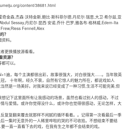
jiumeiju.org/content/38681.html
霍奇金森,杰森·沃特金斯,鲍比·斯科菲尔德,丹尼尔·瑞恩,大卫·希尔兹,亚
,Abdul Sessay,丹尼尔·昆西·安诺,乔什·巴罗,雅各布·格林威,Edem-Ita
Frew,Riess Fennell,Alex
播的？
细资料。
或者更换播放源看看。
看资源？
等都可以。
+1遍，每个主演都很出彩，故事很强大，对白很强大......。当年致英
冠， 十年啊，经久不衰，自然有它惊人的魅力所在，都说戏如人
当然是一场美好。对我来说已经变成了一种习惯,生活不可能完美,但
很想记下这里面所有让我感动的场景，虽然也看过别人的感动，不过
亲情与爱情。或许你觉得没什么，或许你也觉得很感动，无论怎样，大
反反复复翻来覆去就那样不闲腻的循环看着。。记得第一次看最后一季
最后一集时无意外的一人稀里哗啦的哭的不可收拾。不想结束不要结
..要一直一直看下去的戏，在我有生之年都不会结束的戏。