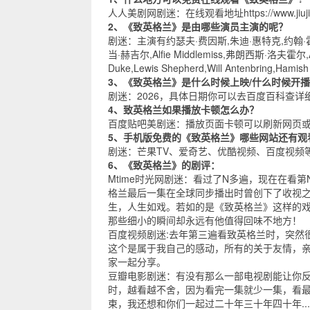
人人美剧网
剧迷：在线观看地址
https://www.jiu
2、《致英格兰》是由哪些演员主演的呢？
剧迷：主演有约瑟夫·费因斯,朱迪·惠特克,约翰·
当·赫吉尔,Alfie Middlemiss,弗朗西斯·洛夫霍尔
Duke,Lewis Shepherd,Will Antenbring,Hamish 
3、《致英格兰》是什么时候上映/什么时候开
剧迷：2026，具体日期你可以去
百度百科
查详
4、致英格兰如果播放卡顿怎么办？
百度贴吧
美剧迷：播放页面卡顿可以刷新网页
5、手机版免费的《致英格兰》哪些网站还有观
剧迷：
芒果TV
、
爱奇艺
、
优酷视频
、
百度视频
6、《致英格兰》的剧评：
Mtime时光网
剧迷：看过了N多遍，现在在看第N
格兰最后一集在全球同步播出时曾创下了收视之
生，人生如戏。若如的是《致英格兰》这样的戏
那些细小的瞬间却永远有他值得回味不地方！
百度视频
剧迷:去年第三遍看致英格兰时，突然
这个是属于我自己的感动，所有的关于友情，
家一起分享。
豆瓣电影
剧迷：有没有那么一部电视剧能让你
时，越看越不舍，因为看完一集就少一集，看
束，我还想和你们一起过二十年三十年四十年..