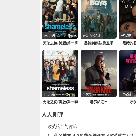
已完结
更新至08集
已完结
无耻之徒(美版)第一季
黑袍纠察队第五季
黑暗的
已完结
全9集
已完结
无耻之徒(美版)第三季
塔尔萨之王
呼
人人剧评
致英格兰的评论
1、什么地方可以免费在线观看《致英格兰》?