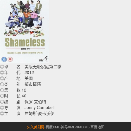
◎译 名 美版无耻家庭第二季
◎年 代 2012
◎产 地 美国
◎类 别 都市情感
◎集 数 12
◎时 长 46
◎编 剧 保罗·艾伯特
◎导 演 Jonny·Campbell
◎主 演 詹姆斯·麦卡沃伊
久久美剧网
-
百度XML
-
神马XML
-
360XML
-
百度地图