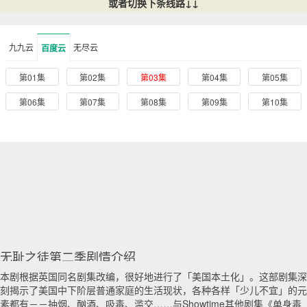
或者切换下条线路↓↓
九九云
无尽云
百度云
第01集
第02集
第03集
第04集
第05集
第06集
第07集
第08集
第09集
第10集
无耻之徒第二季剧情介绍
本剧根据英国同名剧集改编，很好地进行了「美国本土化」。这部剧集深
刻揭示了美国中下阶层普通家庭的生活现状，各种各样「少儿不宜」的元
素都有－－抽烟、酗酒、吸毒、滥交……与Showtime其他剧集《单身毒