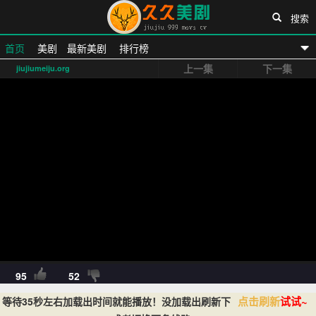
搜索
首页
美剧
最新美剧
排行榜
上一集
下一集
jiujiumeiju.org
久久美剧网
95
52
点击刷新
试试~
等待35秒左右加载出时间就能播放！没加载出刷新下