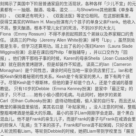
刻揭示了美国中下阶层普通家庭的生活现状，各种各样「少儿不宜」的元
素都有－－抽烟、酗酒、吸毒、滥交……与Showtime其他剧集《单身毒
妈》、《如果还有明天》、《双面法医》等定位相同。 在这部剧集里，
获得艾美奖的William H. Macy扮演有六个孩子的单身父亲Frank。他收入
不高，整天酗酒，根本不管儿女们的死活，不到20岁的大女儿
Fiona（Emmy Rossum）不得不承担起照顾五个弟妹以及养家糊口的责
任。 读高三的Philip（Jeremy Allen White扮演）绰号「Lip」，虽然到处
惹是生非，但学习还算用功。班上出了名的小荡妇Karen（Laura Slade
Wiggins扮演）总是在课后找Philip「单独辅导」，并以口交作为「回
报」。他们俩干那档子事的时候，Karen的母亲Sheila（Joan Cusack扮
演）就在厨房里烤甜饼，但是却装作不知道。 读高二的Ian（Cameron
Monaghan）是个同性恋，课余时间在当地一家杂货店里打工。Ian和老
板Kesh保持着秘密的性关系。Kesh是个有家室的男人，膝下有两个孩
子。尽管Kesh是个穆斯林，但他的妻子却是个白人，还是个虔诚的基督
教徒。 只有10岁的Debbie（Emma Kenney扮演）是家中「最正常」的
孩子，只不过……她有小偷小摸的毛病。与此同时，她8岁的弟弟
Carl（Ethan Cutkosky扮演）虐待动物成瘾，偷人家的自行车，而且还从
教堂的募捐盘里偷钱，美其名曰是「补贴家用」。没人注意的时候，整瓶
整瓶喝啤酒是他最大的乐趣。 最小的孩子Liam刚刚学会走路，是个黑白
混血儿。他不是Frank的亲生儿子，而是Frank的妻子与Frank在戒酒会里
的担保人「乱搞」生下来的孩子。Frank和Fiona请不起保姆，只好全家
人轮流照看Liam。等轮到Debbie的时候，她把Liam带到学校里当「展览