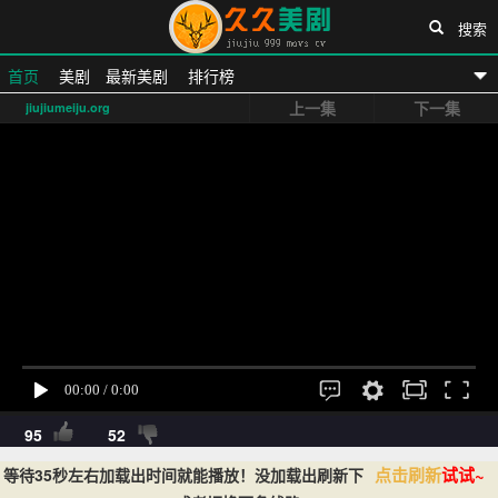
搜索
首页
美剧
最新美剧
排行榜
上一集
下一集
jiujiumeiju.org
久久美剧网
95
52
点击刷新
试试~
等待35秒左右加载出时间就能播放！没加载出刷新下