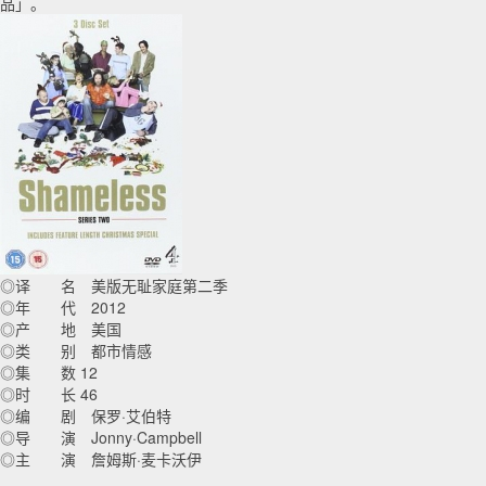
品」。
◎译 名 美版无耻家庭第二季
◎年 代 2012
◎产 地 美国
◎类 别 都市情感
◎集 数 12
◎时 长 46
◎编 剧 保罗·艾伯特
◎导 演 Jonny·Campbell
◎主 演 詹姆斯·麦卡沃伊