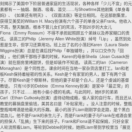
刻揭示了美国中下阶层普通家庭的生活现状，各种各样「少儿不宜」的元
素都有－－抽烟、酗酒、吸毒、滥交……与Showtime其他剧集《单身毒
妈》、《如果还有明天》、《双面法医》等定位相同。 在这部剧集里，
获得艾美奖的William H. Macy扮演有六个孩子的单身父亲Frank。他收入
不高，整天酗酒，根本不管儿女们的死活，不到20岁的大女儿
Fiona（Emmy Rossum）不得不承担起照顾五个弟妹以及养家糊口的责
任。 读高三的Philip（Jeremy Allen White扮演）绰号「Lip」，虽然到处
惹是生非，但学习还算用功。班上出了名的小荡妇Karen（Laura Slade
Wiggins扮演）总是在课后找Philip「单独辅导」，并以口交作为「回
报」。他们俩干那档子事的时候，Karen的母亲Sheila（Joan Cusack扮
演）就在厨房里烤甜饼，但是却装作不知道。 读高二的Ian（Cameron
Monaghan）是个同性恋，课余时间在当地一家杂货店里打工。Ian和老
板Kesh保持着秘密的性关系。Kesh是个有家室的男人，膝下有两个孩
子。尽管Kesh是个穆斯林，但他的妻子却是个白人，还是个虔诚的基督
教徒。 只有10岁的Debbie（Emma Kenney扮演）是家中「最正常」的
孩子，只不过……她有小偷小摸的毛病。与此同时，她8岁的弟弟
Carl（Ethan Cutkosky扮演）虐待动物成瘾，偷人家的自行车，而且还从
教堂的募捐盘里偷钱，美其名曰是「补贴家用」。没人注意的时候，整瓶
整瓶喝啤酒是他最大的乐趣。 最小的孩子Liam刚刚学会走路，是个黑白
混血儿。他不是Frank的亲生儿子，而是Frank的妻子与Frank在戒酒会里
的担保人「乱搞」生下来的孩子。Frank和Fiona请不起保姆，只好全家
人轮流照看Liam。等轮到Debbie的时候，她把Liam带到学校里当「展览