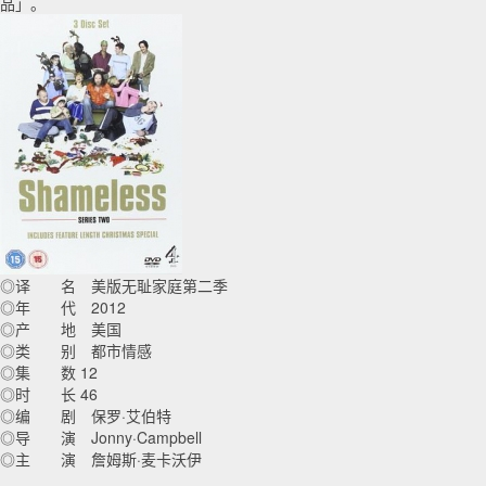
品」。
◎译 名 美版无耻家庭第二季
◎年 代 2012
◎产 地 美国
◎类 别 都市情感
◎集 数 12
◎时 长 46
◎编 剧 保罗·艾伯特
◎导 演 Jonny·Campbell
◎主 演 詹姆斯·麦卡沃伊