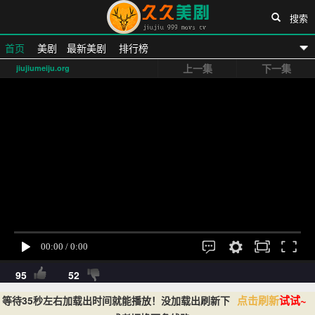
搜索
首页
美剧
最新美剧
排行榜
上一集
下一集
jiujiumeiju.org
久久美剧网
95
52
点击刷新
试试~
等待35秒左右加载出时间就能播放！没加载出刷新下