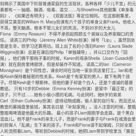
刻揭示了美国中下阶层普通家庭的生活现状，各种各样「少儿不宜」的元
素都有－－抽烟、酗酒、吸毒、滥交……与Showtime其他剧集《单身毒
妈》、《如果还有明天》、《双面法医》等定位相同。 在这部剧集里，
获得艾美奖的William H. Macy扮演有六个孩子的单身父亲Frank。他收入
不高，整天酗酒，根本不管儿女们的死活，不到20岁的大女儿
Fiona（Emmy Rossum）不得不承担起照顾五个弟妹以及养家糊口的责
任。 读高三的Philip（Jeremy Allen White扮演）绰号「Lip」，虽然到处
惹是生非，但学习还算用功。班上出了名的小荡妇Karen（Laura Slade
Wiggins扮演）总是在课后找Philip「单独辅导」，并以口交作为「回
报」。他们俩干那档子事的时候，Karen的母亲Sheila（Joan Cusack扮
演）就在厨房里烤甜饼，但是却装作不知道。 读高二的Ian（Cameron
Monaghan）是个同性恋，课余时间在当地一家杂货店里打工。Ian和老
板Kesh保持着秘密的性关系。Kesh是个有家室的男人，膝下有两个孩
子。尽管Kesh是个穆斯林，但他的妻子却是个白人，还是个虔诚的基督
教徒。 只有10岁的Debbie（Emma Kenney扮演）是家中「最正常」的
孩子，只不过……她有小偷小摸的毛病。与此同时，她8岁的弟弟
Carl（Ethan Cutkosky扮演）虐待动物成瘾，偷人家的自行车，而且还从
教堂的募捐盘里偷钱，美其名曰是「补贴家用」。没人注意的时候，整瓶
整瓶喝啤酒是他最大的乐趣。 最小的孩子Liam刚刚学会走路，是个黑白
混血儿。他不是Frank的亲生儿子，而是Frank的妻子与Frank在戒酒会里
的担保人「乱搞」生下来的孩子。Frank和Fiona请不起保姆，只好全家
人轮流照看Liam。等轮到Debbie的时候，她把Liam带到学校里当「展览