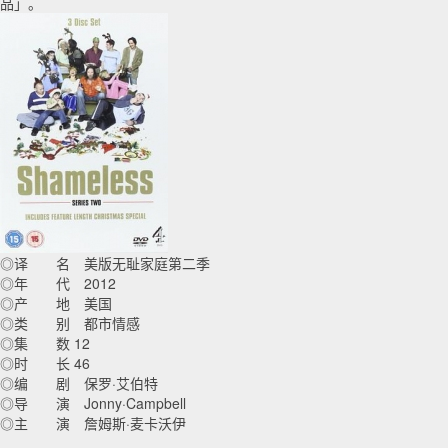
品」。
◎译 名 美版无耻家庭第二季
◎年 代 2012
◎产 地 美国
◎类 别 都市情感
◎集 数 12
◎时 长 46
◎编 剧 保罗·艾伯特
◎导 演 Jonny·Campbell
◎主 演 詹姆斯·麦卡沃伊