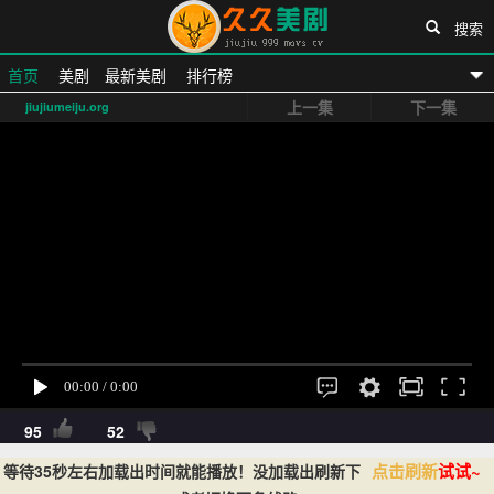
搜索
首页
美剧
最新美剧
排行榜
上一集
下一集
jiujiumeiju.org
久久美剧网
95
52
点击刷新
试试~
等待35秒左右加载出时间就能播放！没加载出刷新下