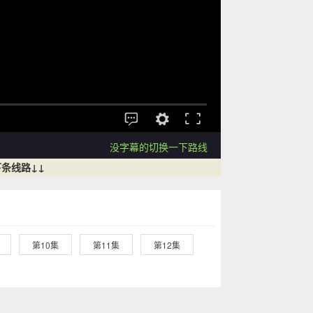
没字幕的切换一下路线
条线路↓↓
第10集
第11集
第12集