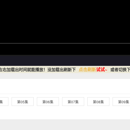
点击刷新
试试~
秒左右加载出时间就能播放！没加载出刷新下
或者切换下
4集
第05集
第06集
第07集
第08集
第09集