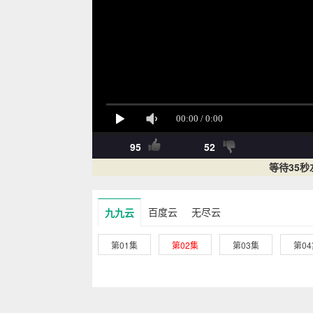
95
52
等待35
百度云
无尽云
九九云
第01集
第02集
第03集
第0