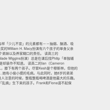
各样「少儿不宜」的元素都有－－抽烟、酗酒、吸
lliam H. Macy扮演有六个孩子的单身父亲
顾五个弟妹以及养家糊口的责任。 读高三的
ade Wiggins扮演）总是在课后找Philip「单独辅
却装作不知道。 读高二的Ian（Cameron
男人，膝下有两个孩子。尽管Kesh是个穆斯林，但他的
过……她有小偷小摸的毛病。与此同时，她8岁的弟弟
」。没人注意的时候，整瓶整瓶喝啤酒是他最大的乐趣。
乱搞」生下来的孩子。Frank和Fiona请不起保