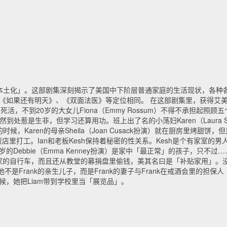
本土化」。这部剧集深刻揭示了美国中下阶层普通家庭的生活现状，各种
《如果还有明天》、《双面法医》等定位相同。 在这部剧集里，获得艾美奖的Wi
死活，不到20岁的大女儿Fiona（Emmy Rossum）不得不承担起照
Lip」，虽然到处惹是生非，但学习还算用功。班上出了名的小荡妇Karen（Laura Sl
aren的母亲Sheila（Joan Cusack扮演）就在厨房里烤甜饼，但是
货店里打工。Ian和老板Kesh保持着秘密的性关系。Kesh是个有家室的
的Debbie（Emma Kenney扮演）是家中「最正常」的孩子，只不
物成瘾，偷人家的自行车，而且还从教堂的募捐盘里偷钱，美其名曰是「补贴家用
是Frank的亲生儿子，而是Frank的妻子与Frank在戒酒会里的担保人「
时候，她把Liam带到学校里当「展览品」。