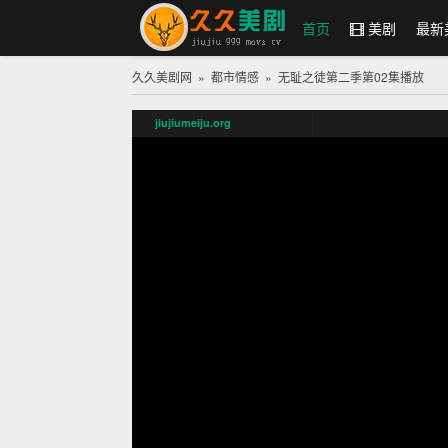
首页
美剧
最新
久久美剧网
»
都市情感
»
无耻之徒第二季
第02集播放
久久美剧网
jiujiumeiju.org