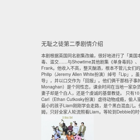
无耻之徒第二季剧情介绍
本剧根据英国同名剧集改编，很好地进行了「美国
毒、滥交……与Showtime其他剧集《单身毒妈》、
Frank。他收入不高，整天酗酒，根本不管儿女们的
Philip（Jeremy Allen White扮演）绰号「
导」，并以口交作为「回报」。他们俩干那档子事的时候，K
Monaghan）是个同性恋，课余时间在当地一家杂
妻子却是个白人，还是个虔诚的基督教徒。 只有10岁
Carl（Ethan Cutkosky扮演）虐待动
最小的孩子Liam刚刚学会走路，是个黑白混血儿。他不
姆，只好全家人轮流照看Liam。等轮到Debbie的