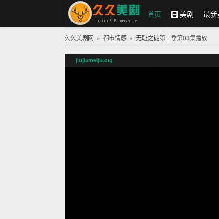
首页
美剧
最新
久久美剧网
»
都市情感
»
无耻之徒第二季
第03集播放
久久美剧网
jiujiumeiju.org