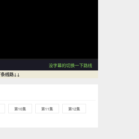
没字幕的切换一下路线
条线路↓↓
第10集
第11集
第12集