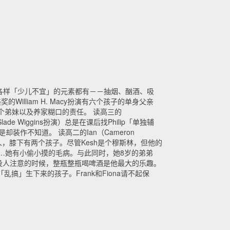
各样「少儿不宜」的元素都有－－抽烟、酗酒、吸
lliam H. Macy扮演有六个孩子的单身父亲
顾五个弟妹以及养家糊口的责任。 读高三的
ade Wiggins扮演）总是在课后找Philip「单独辅
却装作不知道。 读高二的Ian（Cameron
男人，膝下有两个孩子。尽管Kesh是个穆斯林，但他的
过……她有小偷小摸的毛病。与此同时，她8岁的弟弟
」。没人注意的时候，整瓶整瓶喝啤酒是他最大的乐趣。
乱搞」生下来的孩子。Frank和Fiona请不起保