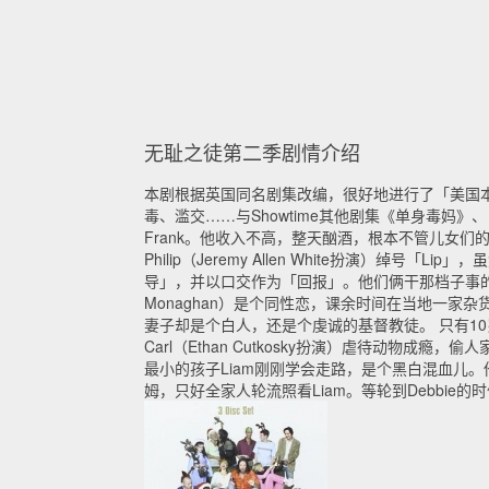
无耻之徒第二季剧情介绍
本剧根据英国同名剧集改编，很好地进行了「美国
毒、滥交……与Showtime其他剧集《单身毒妈》、
Frank。他收入不高，整天酗酒，根本不管儿女们的
Philip（Jeremy Allen White扮演）绰号「
导」，并以口交作为「回报」。他们俩干那档子事的时候，K
Monaghan）是个同性恋，课余时间在当地一家杂
妻子却是个白人，还是个虔诚的基督教徒。 只有10岁
Carl（Ethan Cutkosky扮演）虐待动
最小的孩子Liam刚刚学会走路，是个黑白混血儿。他不
姆，只好全家人轮流照看Liam。等轮到Debbie的