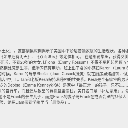
本土化」。这部剧集深刻揭示了美国中下阶层普通家庭的生活现状，各种
《如果还有明天》、《双面法医》等定位相同。 在这部剧集里，获得艾美奖的Wi
死活，不到20岁的大女儿Fiona（Emmy Rossum）不得不承担起照
Lip」，虽然到处惹是生非，但学习还算用功。班上出了名的小荡妇Karen（Laura Sl
aren的母亲Sheila（Joan Cusack扮演）就在厨房里烤甜饼，但是
货店里打工。Ian和老板Kesh保持着秘密的性关系。Kesh是个有家室的
的Debbie（Emma Kenney扮演）是家中「最正常」的孩子，只不
物成瘾，偷人家的自行车，而且还从教堂的募捐盘里偷钱，美其名曰是「补贴家用
是Frank的亲生儿子，而是Frank的妻子与Frank在戒酒会里的担保人「
时候，她把Liam带到学校里当「展览品」。