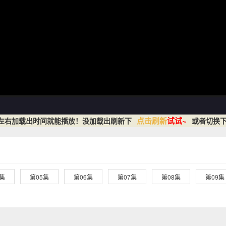
点击刷新
试试~
秒左右加载出时间就能播放！没加载出刷新下
或者切换下
4集
第05集
第06集
第07集
第08集
第09集