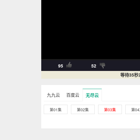
95
52
等待35
九九云
百度云
无尽云
第01集
第02集
第03集
第0