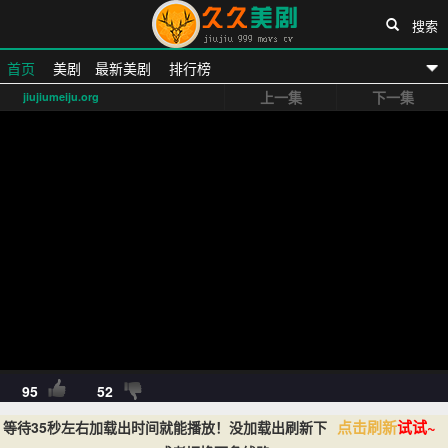
搜索
首页
美剧
最新美剧
排行榜
上一集
下一集
jiujiumeiju.org
久久美剧网
95
52
点击刷新
试试~
等待35秒左右加载出时间就能播放！没加载出刷新下