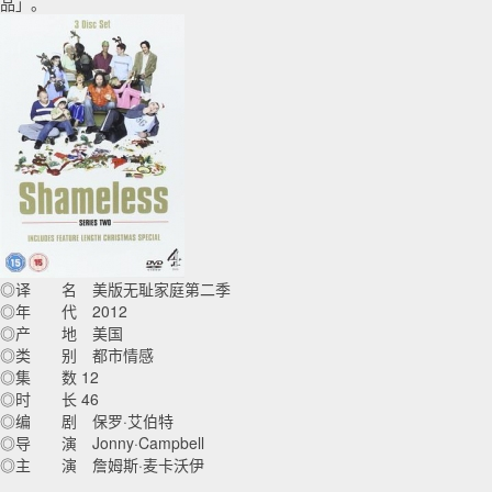
品」。
◎译 名 美版无耻家庭第二季
◎年 代 2012
◎产 地 美国
◎类 别 都市情感
◎集 数 12
◎时 长 46
◎编 剧 保罗·艾伯特
◎导 演 Jonny·Campbell
◎主 演 詹姆斯·麦卡沃伊