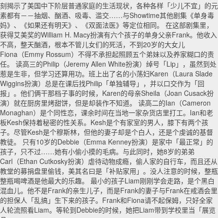
刻揭示了美国中下阶层普通家庭的生活现状，各种各样「少儿不宜」的元
素都有－－抽烟、酗酒、吸毒、滥交……与Showtime其他剧集《单身毒
妈》、《如果还有明天》、《双面法医》等定位相同。 在这部剧集里，
获得艾美奖的William H. Macy扮演有六个孩子的单身父亲Frank。他收入
不高，整天酗酒，根本不管儿女们的死活，不到20岁的大女儿
Fiona（Emmy Rossum）不得不承担起照顾五个弟妹以及养家糊口的责
任。 读高三的Philip（Jeremy Allen White扮演）绰号「Lip」，虽然到处
惹是生非，但学习还算用功。班上出了名的小荡妇Karen（Laura Slade
Wiggins扮演）总是在课后找Philip「单独辅导」，并以口交作为「回
报」。他们俩干那档子事的时候，Karen的母亲Sheila（Joan Cusack扮
演）就在厨房里烤甜饼，但是却装作不知道。 读高二的Ian（Cameron
Monaghan）是个同性恋，课余时间在当地一家杂货店里打工。Ian和老
板Kesh保持着秘密的性关系。Kesh是个有家室的男人，膝下有两个孩
子。尽管Kesh是个穆斯林，但他的妻子却是个白人，还是个虔诚的基督
教徒。 只有10岁的Debbie（Emma Kenney扮演）是家中「最正常」的
孩子，只不过……她有小偷小摸的毛病。与此同时，她8岁的弟弟
Carl（Ethan Cutkosky扮演）虐待动物成瘾，偷人家的自行车，而且还从
教堂的募捐盘里偷钱，美其名曰是「补贴家用」。没人注意的时候，整瓶
整瓶喝啤酒是他最大的乐趣。 最小的孩子Liam刚刚学会走路，是个黑白
混血儿。他不是Frank的亲生儿子，而是Frank的妻子与Frank在戒酒会里
的担保人「乱搞」生下来的孩子。Frank和Fiona请不起保姆，只好全家
人轮流照看Liam。等轮到Debbie的时候，她把Liam带到学校里当「展览